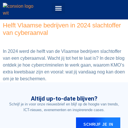
Events & Workshops
52 Topics podcast
ConXioN Campus
Experience Center
Helft Vlaamse bedrijven in 2024 slachtoffer
van cyberaanval
In 2024 werd de helft van de Vlaamse bedrijven slachtoffer
van een cyberaanval. Wacht jij tot het te laat is? In deze blog
ontdek je hoe cybercriminelen te werk gaan, waarom KMO’s
extra kwetsbaar zijn en vooral: wat jij vandaag nog kan doen
om je te beschermen.
Altijd up-to-date blijven?
Schrijf je in voor onze nieuwsbrief en blijf op de hoogte van trends,
ICT-nieuws, evenementen en inspirerende cases.
SCHRIJF JE IN