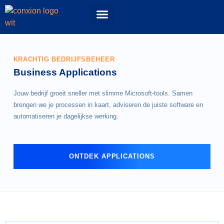
Events & Workshops
52 Topics podcast
ConXioN Campus
Experience Center
KRACHTIG BEDRIJFSBEHEER
Business Applications
Jouw bedrijf groeit sneller met slimme Microsoft-tools. Samen
brengen we je processen in kaart, adviseren de juiste software en
automatiseren je dagelijkse werking.
ONTDEK APPLICATIONS