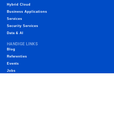
Hybrid Cloud
Business Applications
Services
Security Services
Data & AI
HANDIGE LINKS
Blog
Referenties
Events
Jobs
Stages
Contact
Support
FAQ
VLAIO
ConXioN One