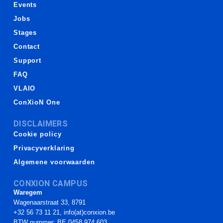
Events
Jobs
Stages
Contact
Support
FAQ
VLAIO
ConXioN One
DISCLAIMERS
Cookie policy
Privacyverklaring
Algemene voorwaarden
CONXION CAMPUS
Waregem
Wagenaarstraat 33, 8791
+32 56 73 11 21, info(at)conxion.be
BTW nummer: BE 0458.974.603