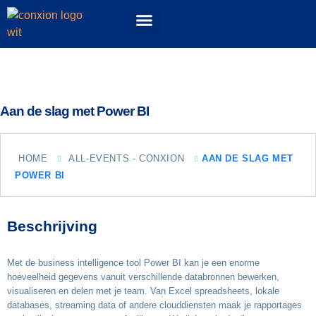
Events & Workshops
52 Topics podcast
ConXioN Campus
Experience Center
Aan de slag met Power BI
HOME
ALL-EVENTS - CONXION
AAN DE SLAG MET
POWER BI
Beschrijving
Met de business intelligence tool Power BI kan je een enorme
hoeveelheid gegevens vanuit verschillende databronnen bewerken,
visualiseren en delen met je team. Van Excel spreadsheets, lokale
databases, streaming data of andere clouddiensten maak je rapportages