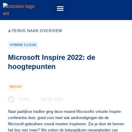
Events & Workshops
52 Topics podcast
ConXioN Campus
Experience Center
TERUG NAAR OVERVIEW
HYBRID CLOUD
Microsoft Inspire 2022: de
hoogtepunten
RECAP
8 min.
July 22, 2022
Naar jaarlijkse traditie ging deze maand Microsofts virtuele Inspire-
conferentie door, goed voor heel wat aankondigingen die de
Microsoft-gebruikers vooral moeten inspireren. Zie je door de bomen
het bos niet meer? We zetten de belangrijkste nieuwigheden van