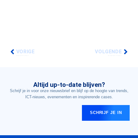
VORIGE
VOLGENDE
SECURITY BASICS | 52 TOPICS #10
WAT IS ZERO TRUST? | 52 TOPICS #11
Altijd up-to-date blijven?
Schrijf je in voor onze nieuwsbrief en blijf op de hoogte van trends,
ICT-nieuws, evenementen en inspirerende cases.
SCHRIJF JE IN