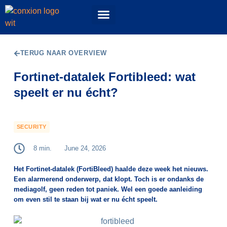
Events & Workshops
52 Topics podcast
ConXioN Campus
Experience Center
TERUG NAAR OVERVIEW
Fortinet-datalek Fortibleed: wat
speelt er nu écht?
SECURITY
8 min.
June 24, 2026
Het Fortinet-datalek (FortiBleed) haalde deze week het nieuws.
Een alarmerend onderwerp, dat klopt. Toch is er ondanks de
mediagolf, geen reden tot paniek. Wel een goede aanleiding
om even stil te staan bij wat er nu écht speelt.