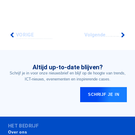
VORIGE
Volgende
HPE Discover 2026 verschuift de focus van AI-hype naar échte IT-impact
COPILOT COWORK WERELDWIJD ALGEMEEN BESCHIKBAAR WAAROM DOORDACHTE AANPAK BELANGRIJK IS
Altijd up-to-date blijven?
Schrijf je in voor onze nieuwsbrief en blijf op de hoogte van trends,
ICT-nieuws, evenementen en inspirerende cases.
SCHRIJF JE IN
HET BEDRIJF
Over ons