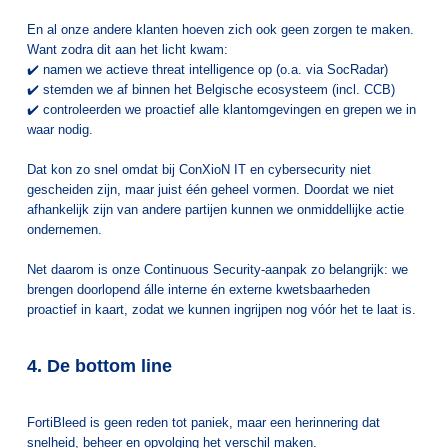
En al onze andere klanten hoeven zich ook geen zorgen te maken.
Want zodra dit aan het licht kwam:
✔️ namen we actieve threat intelligence op (o.a. via SocRadar)
✔️ stemden we af binnen het Belgische ecosysteem (incl. CCB)
✔️ controleerden we proactief alle klantomgevingen en grepen we in
waar nodig.
Dat kon zo snel omdat bij ConXioN IT en cybersecurity niet
gescheiden zijn, maar juist één geheel vormen. Doordat we niet
afhankelijk zijn van andere partijen kunnen we onmiddellijke actie
ondernemen.
Net daarom is onze Continuous Security-aanpak zo belangrijk: we
brengen doorlopend álle interne én externe kwetsbaarheden
proactief in kaart, zodat we kunnen ingrijpen nog vóór het te laat is.
4. De bottom line
FortiBleed is geen reden tot paniek, maar een herinnering dat
snelheid, beheer en opvolging het verschil maken.