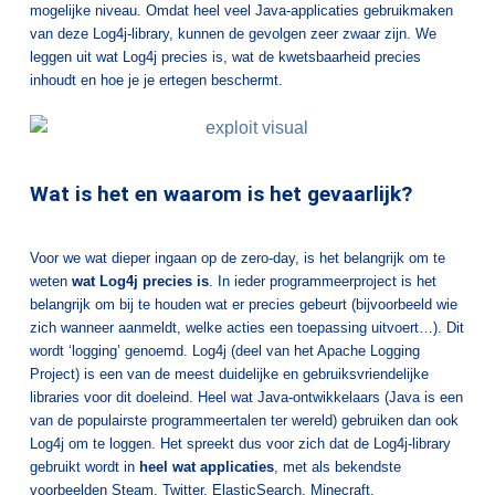
mogelijke niveau. Omdat heel veel Java-applicaties gebruikmaken
van deze Log4j-library, kunnen de gevolgen zeer zwaar zijn. We
leggen uit wat Log4j precies is, wat de kwetsbaarheid precies
inhoudt en hoe je je ertegen beschermt.
Wat is het en waarom is het gevaarlijk?
Voor we wat dieper ingaan op de zero-day, is het belangrijk om te
weten
wat Log4j precies is
. In ieder programmeerproject is het
belangrijk om bij te houden wat er precies gebeurt (bijvoorbeeld wie
zich wanneer aanmeldt, welke acties een toepassing uitvoert…). Dit
wordt ‘logging’ genoemd. Log4j (deel van het Apache Logging
Project) is een van de meest duidelijke en gebruiksvriendelijke
libraries voor dit doeleind. Heel wat Java-ontwikkelaars (Java is een
van de populairste programmeertalen ter wereld) gebruiken dan ook
Log4j om te loggen. Het spreekt dus voor zich dat de Log4j-library
gebruikt wordt in
heel wat applicaties
, met als bekendste
voorbeelden Steam, Twitter, ElasticSearch, Minecraft,