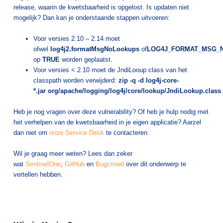
release, waarin de kwetsbaarheid is opgelost. Is updaten niet
mogelijk? Dan kan je onderstaande stappen uitvoeren:
Voor versies 2.10 – 2.14 moet
ofwel
log4j2.formatMsgNoLookups
of
LOG4J_FORMAT_MSG_
o
p
TRUE
worden
geplaatst.
Voor versies < 2.10 moet de JndiLooup class van het
classpath worden verwijderd:
zip -q -d log4j-core-
*.jar
org
/apache/
logging
/log4j/
core
/
lookup
/
JndiLookup.class
.
Heb je nog vragen over deze vulnerability? Of heb je hulp nodig met
het verhelpen van de kwetsbaarheid in je eigen applicatie? Aarzel
dan niet om
onze Service Desk
te contacteren.
Wil je graag meer weten? Lees dan zeker
wat
SentinelOne
,
GitHub
en
Bugcrowd
over dit onderwerp te
vertellen hebben.