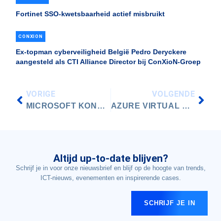
Fortinet SSO-kwetsbaarheid actief misbruikt
CONXION
Ex-topman cyberveiligheid België Pedro Deryckere
aangesteld als CTI Alliance Director bij ConXioN-Groep
VORIGE
VOLGENDE
MICROSOFT KONDIGT NIEUWE AZURE-DATACENTERS IN BELGIË AAN
AZURE VIRTUAL DESKTOP: 5 FABELS EN FEITEN
Altijd up-to-date blijven?
Schrijf je in voor onze nieuwsbrief en blijf op de hoogte van trends,
ICT-nieuws, evenementen en inspirerende cases.
SCHRIJF JE IN