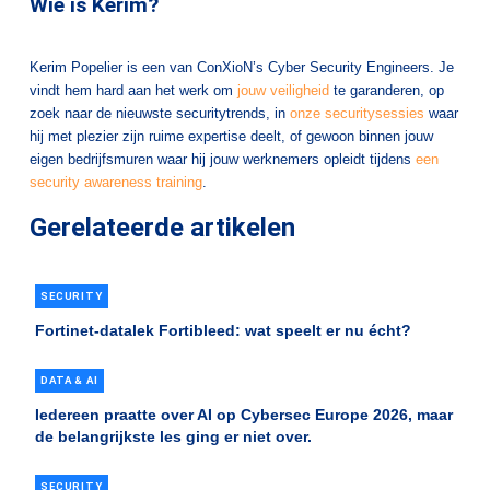
Wie is Kerim?
Kerim Popelier is een van ConXioN’s Cyber Security Engineers. Je
vindt hem hard aan het werk om
jouw veiligheid
te garanderen, op
zoek naar de nieuwste securitytrends, in
onze securitysessies
waar
hij met plezier zijn ruime expertise deelt, of gewoon binnen jouw
eigen bedrijfsmuren waar hij jouw werknemers opleidt tijdens
een
security awareness training
.
Gerelateerde artikelen
SECURITY
Fortinet-datalek Fortibleed: wat speelt er nu écht?
DATA & AI
Iedereen praatte over AI op Cybersec Europe 2026, maar
de belangrijkste les ging er niet over.
SECURITY