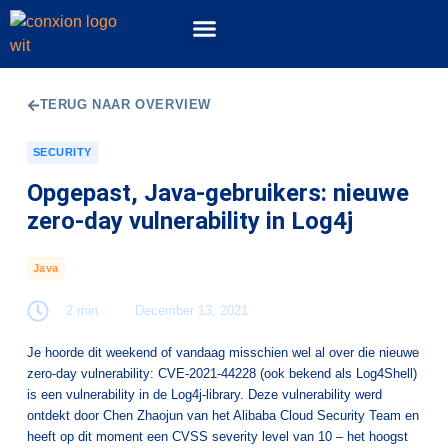
Events & Workshops
52 Topics podcast
ConXioN Campus
Experience Center
TERUG NAAR OVERVIEW
SECURITY
Opgepast, Java-gebruikers: nieuwe
zero-day vulnerability in Log4j
Java
2 min.
December 13, 2021
Je hoorde dit weekend of vandaag misschien wel al over die nieuwe
zero-day vulnerability: CVE-2021-44228 (ook bekend als Log4Shell)
is een vulnerability in de Log4j-library. Deze vulnerability werd
ontdekt door Chen Zhaojun van het Alibaba Cloud Security Team en
heeft op dit moment een CVSS severity level van 10 – het hoogst